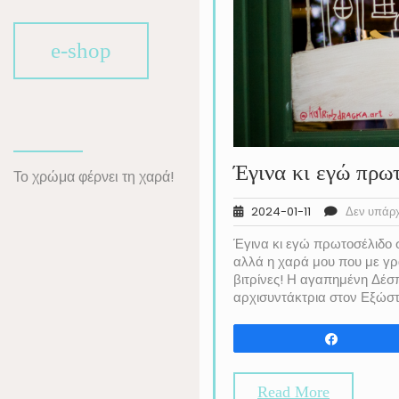
e-shop
Έγινα κι εγώ πρω
Το χρώμα φέρνει τη χαρά!
2024-01-11
Δεν υπάρ
Έγινα κι εγώ πρωτοσέλιδο σ
αλλά η χαρά μου που με γρ
βιτρίνες! Η αγαπημένη Δέ
αρχισυντάκτρια στον Εξώστη
Share
Read More