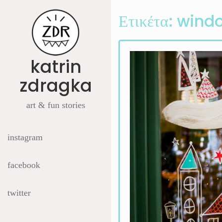
Skip
to
Ετικέτα:
wind
content
katrin
zdragka
art & fun stories
instagram
facebook
twitter