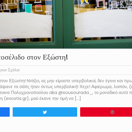
τοσέλιδο στον Εξώστη!
χουν Σχόλια
τον Εξώστη! Nτάξει, ας μην είμαστε υπερβολικοί, δεν έγινα και πρ
άψανε τα σάϊτς ήταν όντως υπερβολική! Χεχε! Αφιέρωμα, λοιπόν, 
σποινα Πολυχρονοπούλου aka @sousourada_, το μοναδικό αυτό π
 (exostis.gr), μού έκανε την τιμή να […]
Tweet
Pin