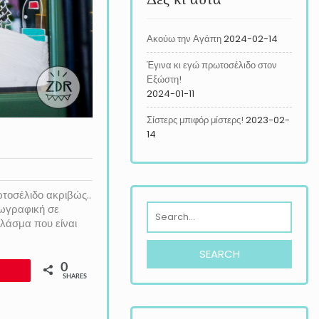
Ακούω την Αγάπη
2024-02-14
Έγινα κι εγώ πρωτοσέλιδο στον
Εξώστη!
2024-01-11
Σίστερς μπιφόρ μίστερς!
2023-02-
14
ωτοσέλιδο ακριβώς..
ζωγραφική σε
λάσμα που είναι
0
SHARES