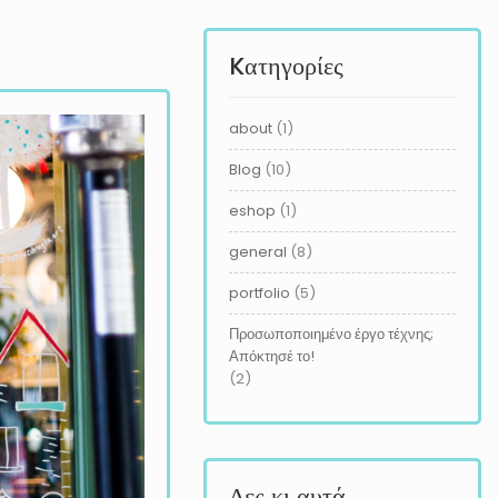
Kατηγορίες
about
(1)
Blog
(10)
eshop
(1)
general
(8)
portfolio
(5)
Προσωποποιημένο έργο τέχνης;
Απόκτησέ το!
(2)
Δες κι αυτά